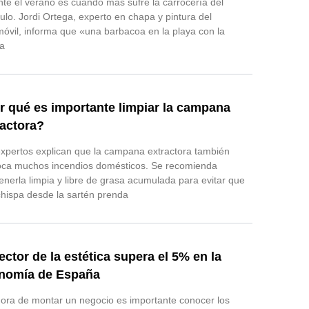
te el verano es cuando más sufre la carrocería del
ulo. Jordi Ortega, experto en chapa y pintura del
óvil, informa que «una barbacoa en la playa con la
ia
r qué es importante limpiar la campana
ractora?
xpertos explican que la campana extractora también
oca muchos incendios domésticos. Se recomienda
nerla limpia y libre de grasa acumulada para evitar que
hispa desde la sartén prenda
ector de la estética supera el 5% en la
nomía de España
hora de montar un negocio es importante conocer los