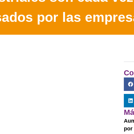
sados por las empres
Co
Má
Aum
por