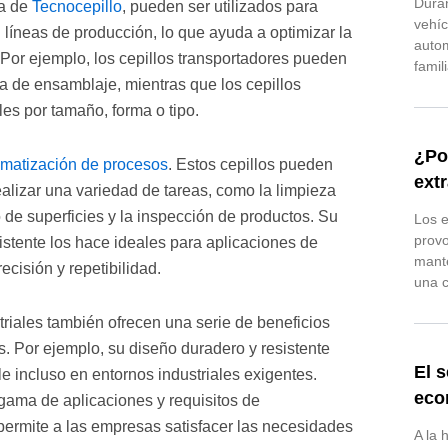
Duran
ia de
Tecnocepillo
, pueden ser utilizados para
vehíc
en líneas de producción, lo que ayuda a optimizar la
autom
. Por ejemplo, los cepillos transportadores pueden
famil
ea de ensamblaje, mientras que los cepillos
les por tamaño, forma o tipo.
¿Po
matización de procesos
. Estos cepillos pueden
ext
alizar una variedad de tareas, como la limpieza
o de superficies y la inspección de productos. Su
Los e
prov
stente los hace ideales para aplicaciones de
mante
cisión y repetibilidad.
una c
triales también ofrecen una serie de beneficios
. Por ejemplo, su diseño duradero y resistente
El s
le incluso en entornos industriales exigentes.
eco
ama de aplicaciones y requisitos de
 permite a las empresas satisfacer las necesidades
A la 