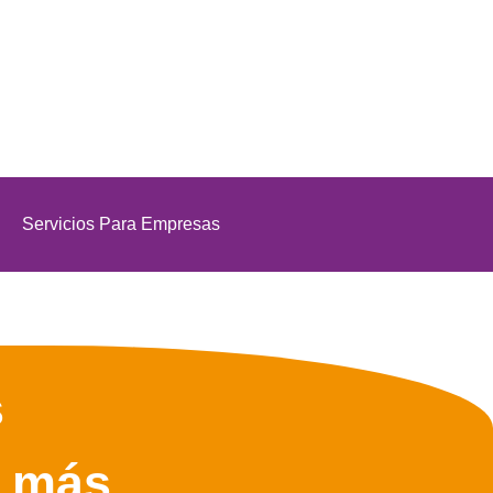
Servicios Para Empresas
s
z más