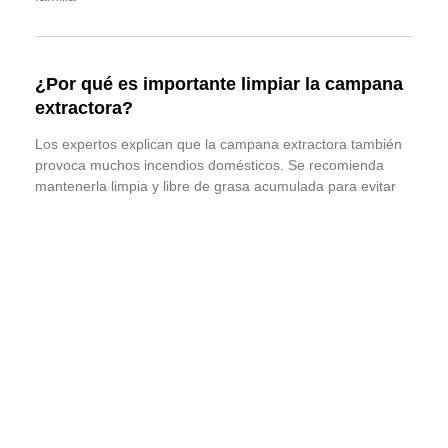
¿Por qué es importante limpiar la campana
extractora?
Los expertos explican que la campana extractora también
provoca muchos incendios domésticos. Se recomienda
mantenerla limpia y libre de grasa acumulada para evitar
que una chispa desde la sartén prenda
El sector de la estética supera el 5% en la
economía de España
A la hora de montar un negocio es importante conocer los
sectores que están mejor posicionados. Hay muchos que
están creciendo, como los servicios sanitarios, la
bioganadería, las energías renovables,