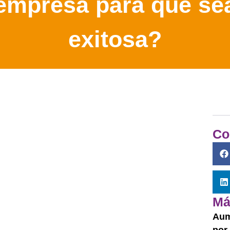
empresa para que se
exitosa?
Co
Má
Aum