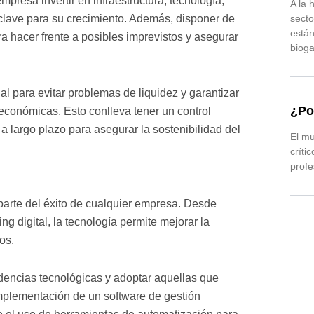
presa invertir en infraestructura, tecnología,
A la 
clave para su crecimiento. Además, disponer de
sect
están
a hacer frente a posibles imprevistos y asegurar
bioga
al para evitar problemas de liquidez y garantizar
¿Po
conómicas. Esto conlleva tener un control
 a largo plazo para asegurar la sostenibilidad del
El mu
críti
profe
 parte del éxito de cualquier empresa. Desde
g digital, la tecnología permite mejorar la
os.
ndencias tecnológicas y adoptar aquellas que
implementación de un software de gestión