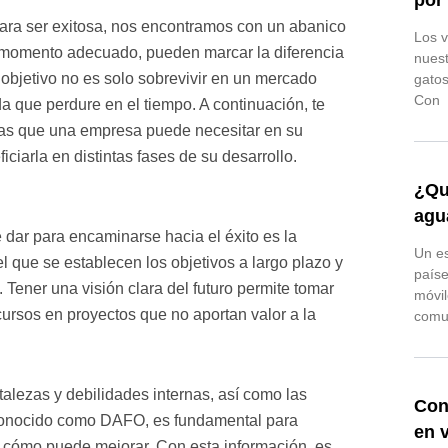
por
ra ser exitosa, nos encontramos con un abanico
Los v
l momento adecuado, pueden marcar la diferencia
nuest
 objetivo no es solo sobrevivir en un mercado
gatos
Con
da que perdure en el tiempo. A continuación, te
ntas que una empresa puede necesitar en su
iarla en distintas fases de su desarrollo.
¿Qu
agu
dar para encaminarse hacia el éxito es la
Un es
el que se establecen los objetivos a largo plazo y
paíse
 Tener una visión clara del futuro permite tomar
móvil
ecursos en proyectos que no aportan valor a la
comu
rtalezas y debilidades internas, así como las
Con
 conocido como DAFO, es fundamental para
en 
y cómo puede mejorar. Con esta información, es