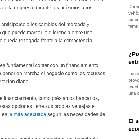
Duran
es de la empresa durante los próximos años.
vehíc
autom
 anticiparse a los cambios del mercado y
famil
o que puede marcar la diferencia entre una
e queda rezagada frente a la competencia.
¿Po
ext
es fundamental contar con un financiamiento
ra poner en marcha el negocio como los recursos
Los e
prov
ración diaria.
mante
una c
e financiamiento, como préstamos bancarios,
estas opciones tiene sus propias ventajas e
l es
la más adecuada
según las necesidades de
El s
eco